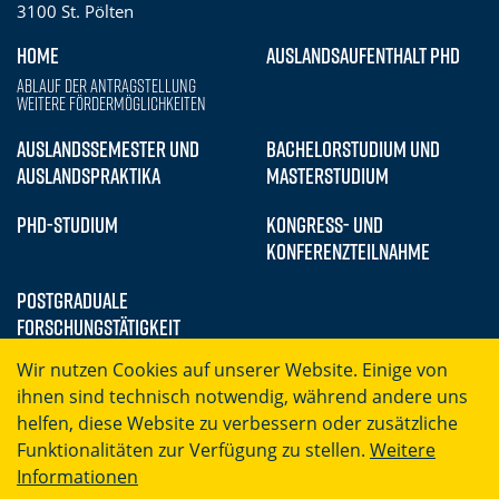
3100 St. Pölten
HOME
AUSLANDSAUFENTHALT PHD
Ablauf der Antragstellung
Weitere Fördermöglichkeiten
AUSLANDSSEMESTER UND
BACHELORSTUDIUM UND
AUSLANDSPRAKTIKA
MASTERSTUDIUM
PHD-STUDIUM
KONGRESS- UND
KONFERENZTEILNAHME
POSTGRADUALE
FORSCHUNGSTÄTIGKEIT
Wir nutzen Cookies auf unserer Website. Einige von
ihnen sind technisch notwendig, während andere uns
helfen, diese Website zu verbessern oder zusätzliche
Funktionalitäten zur Verfügung zu stellen.
Weitere
Informationen
Barrierefreiheit
Datenschutz