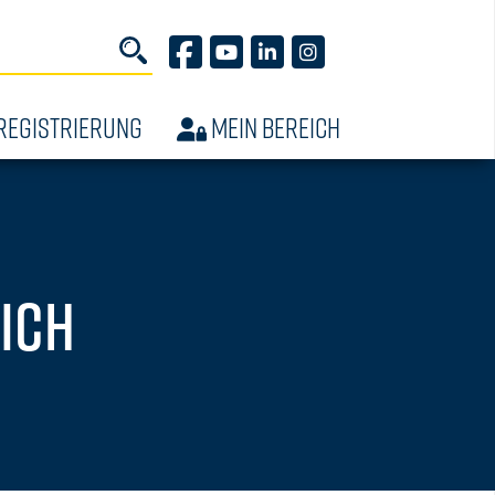
Suchbegriff
GFF AUF FACEBOOK
GFF AUF YOUTUBE
GFF AUF LINKEDIN
GFF AUF INSTAGRAM
REGISTRIERUNG
MEIN BEREICH
ich