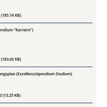
AUF-P Aufenthaltsbestätigung Vordruck für Auslandsprak
(185.74 KB)
endium "Karriere")
Formular TSK (für Stipendium "Karriere")
(183.65 KB)
ungsplan (Exzellenzstipendium Studium)
Kosten- und Finanzierungsplan (Exzellenzstipendium Stud
d
(13.25 KB)