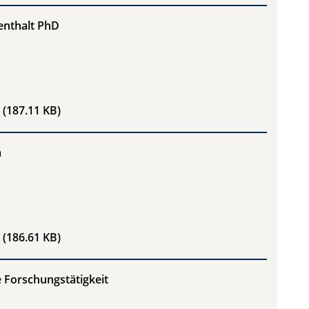
enthalt PhD
Richtlinie Auslandsaufenthalt PhD
(187.11 KB)
m
Richtlinie PhD-Studium
(186.61 KB)
e Forschungstätigkeit