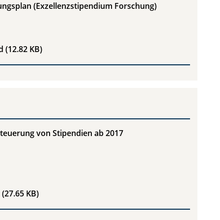
ungsplan (Exzellenzstipendium Forschung)
Kosten- und Finanzierungsplan (Exzellenzstipendium For
d
(12.82 KB)
teuerung von Stipendien ab 2017
Informationen zur Besteuerung von Stipendien ab 2017
(27.65 KB)