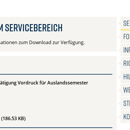
SE
m Servicebereich
FO
mationen zum Download zur Verfügung.
IN
RI
HI
tätigung Vordruck für Auslandssemester
WE
ST
KO
AUF-S Aufenthaltsbestätigung Vordruck für Auslandssem
(186.53 KB)