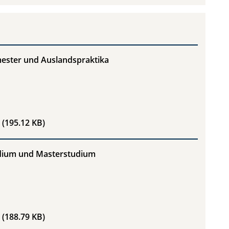
mester und Auslandspraktika
Richtlinie Auslandssemester und Auslandspraktika
(195.12 KB)
udium und Masterstudium
Richtlinie Bachelorstudium und Masterstudium
(188.79 KB)