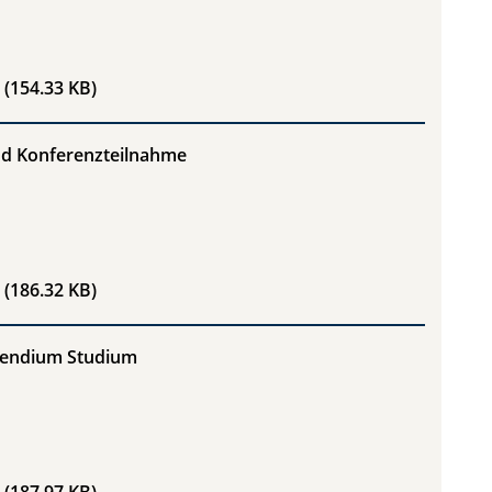
Richtlinie Postgraduale Forschungstätigkeit
(154.33 KB)
und Konferenzteilnahme
Richtlinie Kongress- und Konferenzteilnahme
(186.32 KB)
ipendium Studium
Richtlinie Exzellenzstipendium Studium