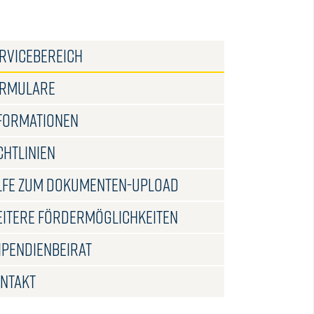
/ SERVICEBEREICH
RVICEBEREICH
RMULARE
FORMATIONEN
CHTLINIEN
LFE ZUM DOKUMENTEN-UPLOAD
ITERE FÖRDERMÖGLICHKEITEN
IPENDIENBEIRAT
/ SERVICEBEREICH
NTAKT
ester DEUTSCH